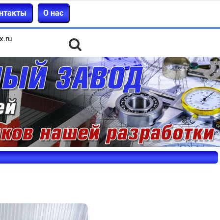
нтакты
О нас
x.ru