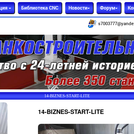
ция
Библиотека CNC
Новости
Форум
Ко
s7003777@yande
14-BIZNES-START-LITE
14-BIZNES-START-LITE