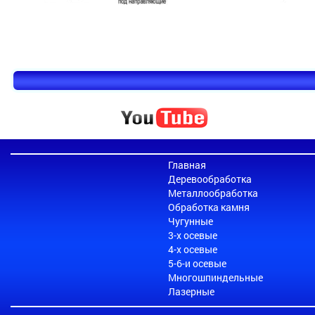
Главная
Деревообработка
Металлообработка
Обработка камня
Чугунные
3-х осевые
4-х осевые
5-6-и осевые
Многошпиндельные
Лазерные