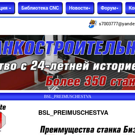
ция
Библиотека CNC
Новости
Форум
Ко
s7003777@yande
BSL_PREIMUSCHESTVA
BSL_PREIMUSCHESTVA