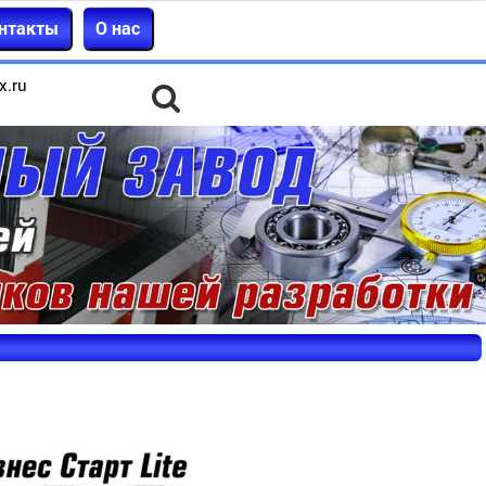
нтакты
О нас
x.ru