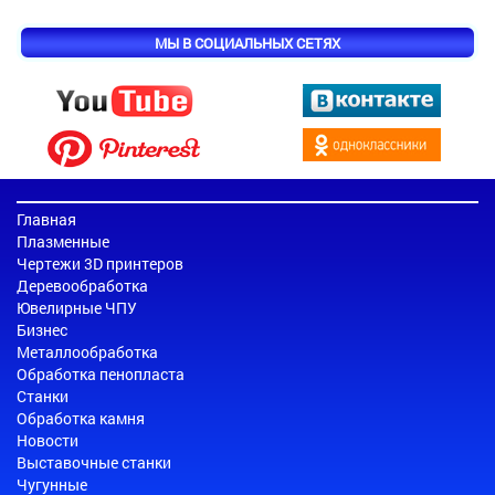
МЫ В СОЦИАЛЬНЫХ СЕТЯХ
Главная
Плазменные
Чертежи 3D принтеров
Деревообработка
Ювелирные ЧПУ
Бизнес
Металлообработка
Обработка пенопласта
Станки
Обработка камня
Новости
Выставочные станки
Чугунные