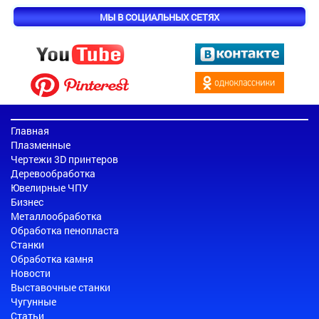
МЫ В СОЦИАЛЬНЫХ СЕТЯХ
Главная
Плазменные
Чертежи 3D принтеров
Деревообработка
Ювелирные ЧПУ
Бизнес
Металлообработка
Обработка пенопласта
Станки
Обработка камня
Новости
Выставочные станки
Чугунные
Статьи