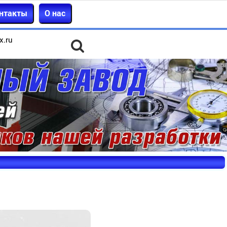
нтакты
О нас
x.ru