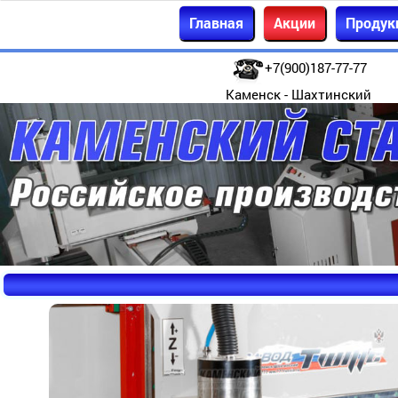
Главная
Акции
Продук
+7(900)187-77-77
Каменск - Шахтинский