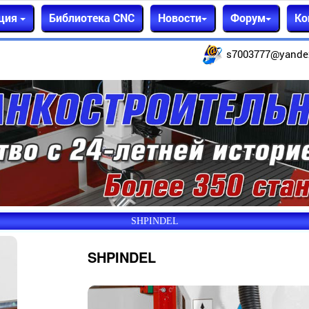
ция
Библиотека CNC
Новости
Форум
Ко
s7003777@yande
SHPINDEL
SHPINDEL