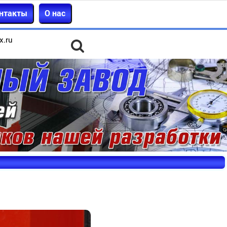
нтакты
О нас
x.ru