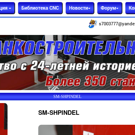
ция
Библиотека CNC
Новости
Форум
Ко
s7003777@yande
SM-SHPINDEL
SM-SHPINDEL