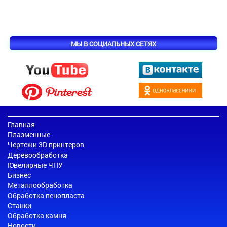
МЫ В СОЦИАЛЬНЫХ СЕТЯХ
Главная
Плазменные
Чертежи 3D принтеров
Деревообработка
Ювелирные ЧПУ
Бизнес
Металлообработка
Обработка пенопласта
Станки
Обработка камня
Новости