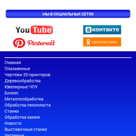
МЫ В СОЦИАЛЬНЫХ СЕТЯХ
Главная
Плазменные
Чертежи 3D принтеров
Деревообработка
Ювелирные ЧПУ
Бизнес
Металлообработка
Обработка пенопласта
Станки
Обработка камня
Новости
Выставочные станки
Чугунные