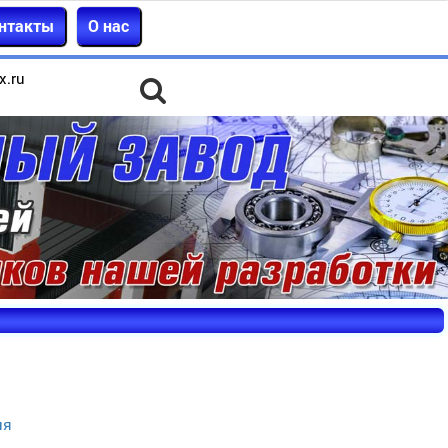
нтакты
О нас
x.ru