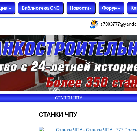
ция
Библиотека CNC
Новости
Форум
Ко
s7003777@yande
СТАНКИ ЧПУ
СТАНКИ ЧПУ