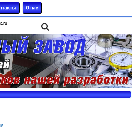
нтакты
О нас
x.ru