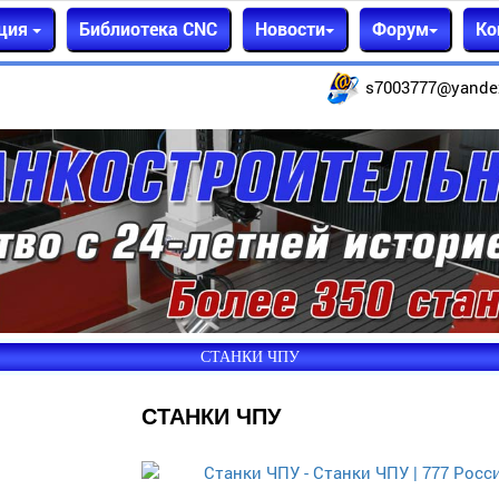
ция
Библиотека CNC
Новости
Форум
Ко
s7003777@yande
СТАНКИ ЧПУ
СТАНКИ ЧПУ