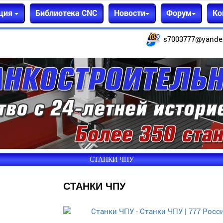
ция
Библиотека CNC
Новости
Форум
Ко
s7003777@yande
СТАНКИ ЧПУ
СТАНКИ ЧПУ