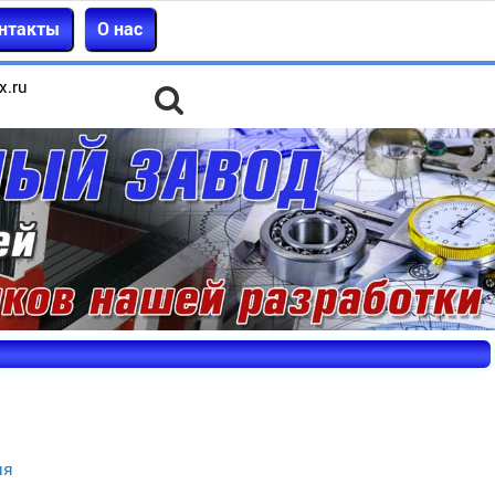
нтакты
О нас
x.ru