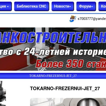
ция
Библиотека CNC
Новости
Форум
Ко
s7003777@yande
TOKARNO-FREZERNUI-JET_27
TOKARNO-FREZERNUI-JET_27