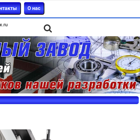
нтакты
О нас
x.ru