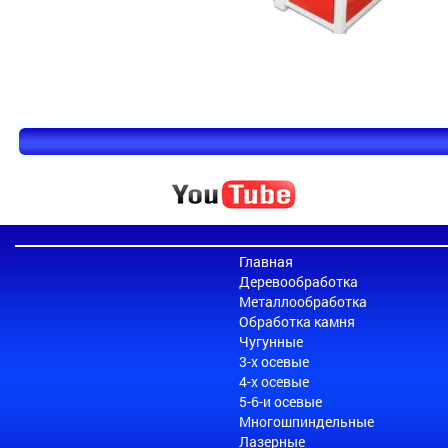
Главная
Деревообработка
Металлообработка
Обработка камня
Чугунные
3-х осевые
4-х осевые
5-6-и осевые
Многошпиндельные
Лазерные