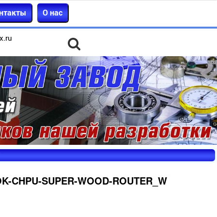
нтакты
О нас
x.ru
NOK-CHPU-SUPER-WOOD-ROUTER_W