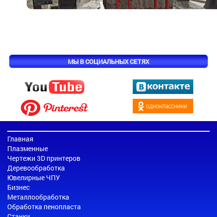
МЫ В СОЦИАЛЬНЫХ СЕТЯХ
Главная
Плазменные
Чертежи 3D принтеров
Деревообработка
Ювелирные ЧПУ
Бизнес
Металлообработка
Обработка пенопласта
Станки