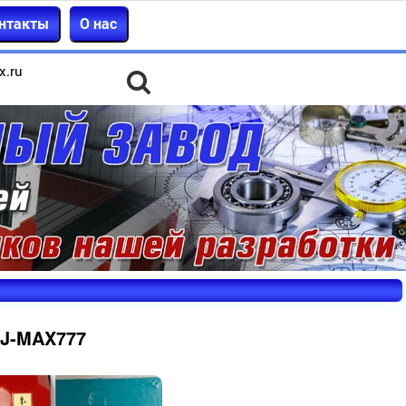
нтакты
О нас
x.ru
J-MAX777