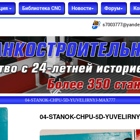
ция
Библиотека CNC
Новости
Форум
Ко
s7003777@yande
04-STANOK-CHPU-5D-YUVELIRNYJ-MAX777
04-STANOK-CHPU-5D-YUVELIRNY