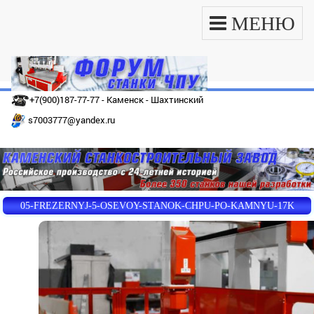
МЕНЮ
+7(900)187-77-77 - Каменск - Шахтинский
s7003777@yandex.ru
05-FREZERNYJ-5-OSEVOY-STANOK-CHPU-PO-KAMNYU-17K