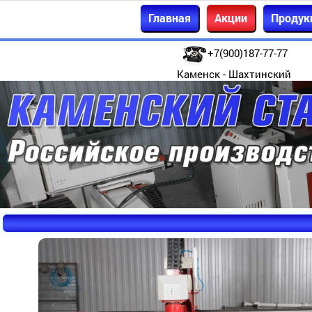
Главная
Акции
Продук
+7(900)187-77-77
Каменск - Шахтинский