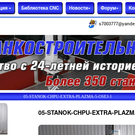
ция
Библиотека CNC
Новости
Форум
Ко
s7003777@yande
05-STANOK-CHPU-EXTRA-PLAZMA-5-OSEJ-1
05-STANOK-CHPU-EXTRA-PLAZM