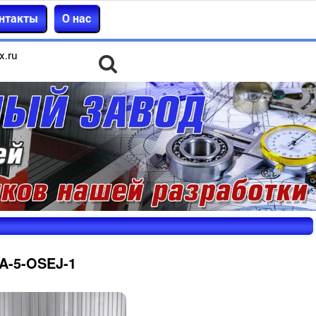
нтакты
О нас
x.ru
A-5-OSEJ-1