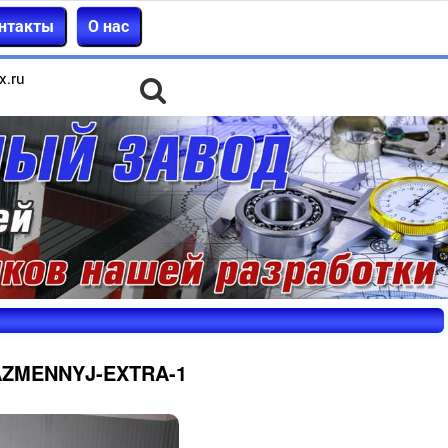
нтакты
О нас
x.ru
AZMENNYJ-EXTRA-1