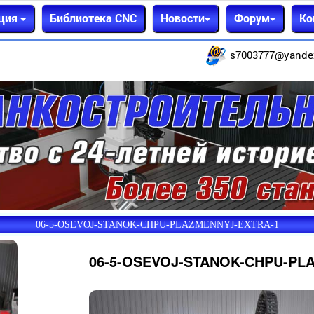
ция
Библиотека CNC
Новости
Форум
Ко
s7003777@yande
06-5-OSEVOJ-STANOK-CHPU-PLAZMENNYJ-EXTRA-1
06-5-OSEVOJ-STANOK-CHPU-PL