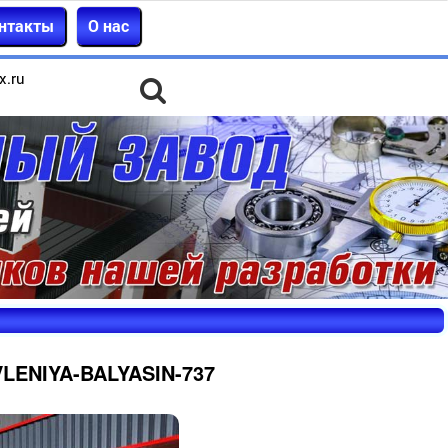
нтакты
О нас
x.ru
LENIYA-BALYASIN-737