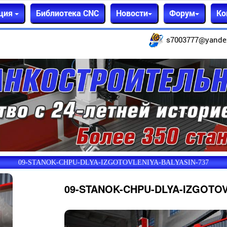
ция
Библиотека CNC
Новости
Форум
Ко
s7003777@yande
09-STANOK-CHPU-DLYA-IZGOTOVLENIYA-BALYASIN-737
09-STANOK-CHPU-DLYA-IZGOTOV