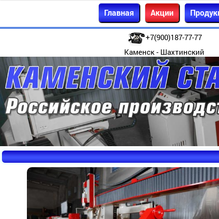
Главная
Акции
Продук
+7(900)187-77-77
Каменск - Шахтинский