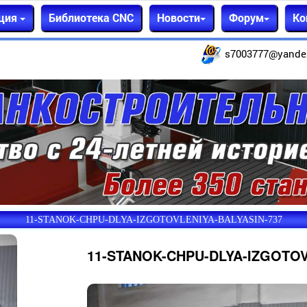
ция
Библиотека CNC
Новости
Форум
Ко
s7003777@yande
11-STANOK-CHPU-DLYA-IZGOTOVLENIYA-BALYASIN-737
11-STANOK-CHPU-DLYA-IZGOTOV