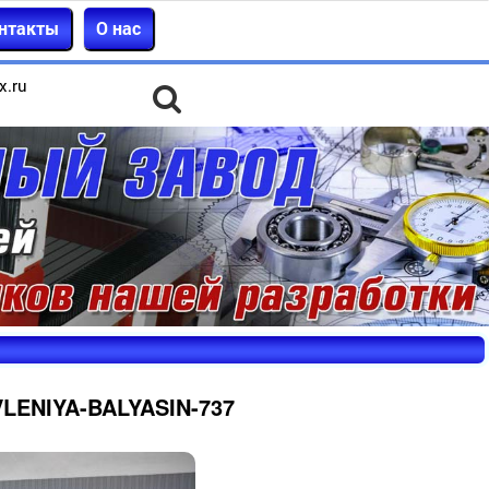
нтакты
О нас
x.ru
LENIYA-BALYASIN-737