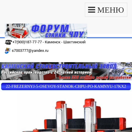
МЕНЮ
+7(900)187-77-77 - Каменск - Шахтинский
s7003777@yandex.ru
22-FREZERNYJ-5-OSEVOY-STANOK-CHPU-PO-KAMNYU-17KX2