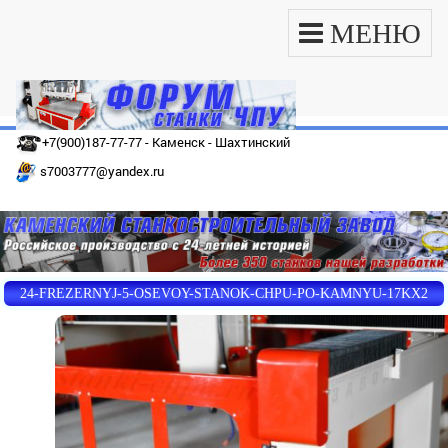
МЕНЮ
+7(900)187-77-77 - Каменск - Шахтинский
s7003777@yandex.ru
24-FREZERNYJ-5-OSEVOY-STANOK-CHPU-PO-KAMNYU-17KX2