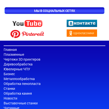
МЫ В СОЦИАЛЬНЫХ СЕТЯХ
Главная
Плазменные
Чертежи 3D принтеров
Деревообработка
Ювелирные ЧПУ
Бизнес
Металлообработка
Обработка пенопласта
Станки
Обработка камня
Новости
Выставочные станки
Чугунные