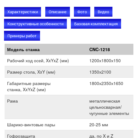
Характеристики
Описание
Фото
Видео
Конструктивные особенности
Базовая комплектация
Примеры работ
Модель станка
CNC-1218
Модель станка
CNC-1218
Рабочий ход осей, XxYxZ (мм)
1200х1800х150
Размер стола, XxY (мм)
1350х2100
Габаритные размеры
1800х2350х1650
станка, XxYxZ (мм)
Рама
металлическая
цельносварная/
чугунные элементы
Шарико-винтовые пары
20-25 мм
Гофрозащита
да, по X и Z