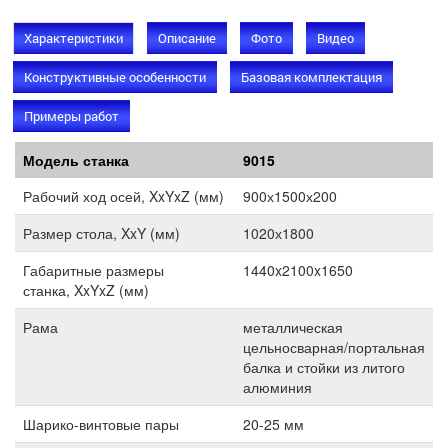
Характеристики
Описание
Фото
Видео
Конструктивные особенности
Базовая комплектация
Примеры работ
Модель станка
9015
Модель станка
9015
Рабочий ход осей, XxYxZ (мм)
900х1500х200
Размер стола, XxY (мм)
1020х1800
Габаритные размеры
1440x2100x1650
станка, XxYxZ (мм)
Рама
металлическая
цельносварная/портальная
балка и стойки из литого
алюминия
Шарико-винтовые пары
20-25 мм