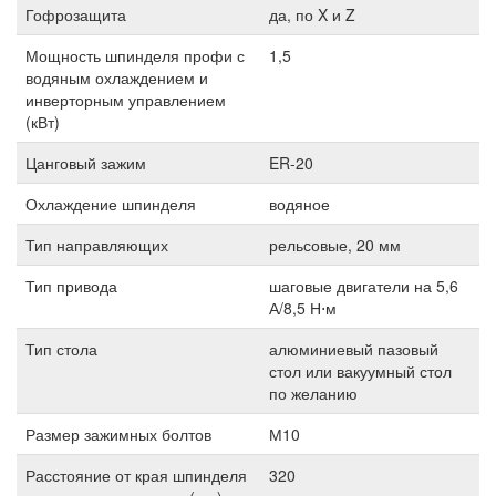
Гофрозащита
да, по X и Z
Мощность шпинделя профи с
1,5
водяным охлаждением и
инверторным управлением
(кВт)
Цанговый зажим
ER-20
Охлаждение шпинделя
водяное
Тип направляющих
рельсовые, 20 мм
Тип привода
шаговые двигатели на 5,6
А/8,5 Н⋅м
Тип стола
алюминиевый пазовый
стол или вакуумный стол
по желанию
Размер зажимных болтов
М10
Расстояние от края шпинделя
320