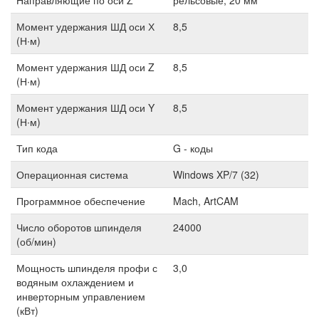
Направляющие по оси Z
рельсовые, 20 мм
Момент удержания ШД оси Х
8,5
(Н∙м)
Момент удержания ШД оси Z
8,5
(Н∙м)
Момент удержания ШД оси Y
8,5
(Н∙м)
Тип кода
G - коды
Операционная система
Windows XP/7 (32)
Программное обеспечение
Mach, ArtCAM
Число оборотов шпинделя
24000
(об/мин)
Мощность шпинделя профи с
3,0
водяным охлаждением и
инверторным управлением
(кВт)