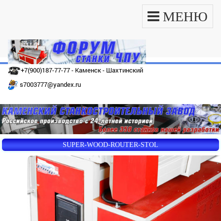
МЕНЮ
+7(900)187-77-77 - Каменск - Шахтинский
s7003777@yandex.ru
SUPER-WOOD-ROUTER-STOL