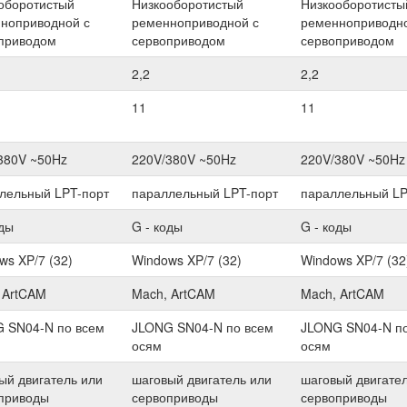
оборотистый
Низкооборотистый
Низкооборотисты
ноприводной с
ременноприводной с
ременноприводно
приводом
сервоприводом
сервоприводом
2,2
2,2
11
11
380V ~50Hz
220V/380V ~50Hz
220V/380V ~50Hz
лельный LPT-порт
параллельный LPT-порт
параллельный LP
оды
G - коды
G - коды
ws XP/7 (32)
Windows XP/7 (32)
Windows XP/7 (32
 ArtCAM
Mach, ArtCAM
Mach, ArtCAM
 SN04-N по всем
JLONG SN04-N по всем
JLONG SN04-N по
осям
осям
ый двигатель или
шаговый двигатель или
шаговый двигате
приводы
сервоприводы
сервоприводы