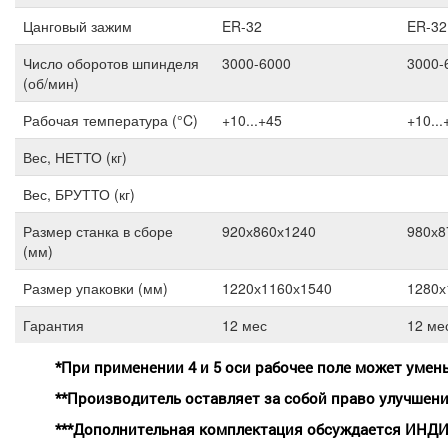
Цанговый зажим
ER-32
ER-32
Число оборотов шпинделя
3000-6000
3000-
(об/мин)
Рабочая температура (°C)
+10...+45
+10...
Вес, НЕТТО (кг)
Вес, БРУТТО (кг)
Размер станка в сборе
920х860х1240
980х8
(мм)
Размер упаковки (мм)
1220х1160х1540
1280х
Гарантия
12 мес
12 ме
*При применении 4 и 5 оси рабочее поле может умен
**Производитель оставляет за собой право улучшени
***Дополнительная комплектация обсуждается ИНД