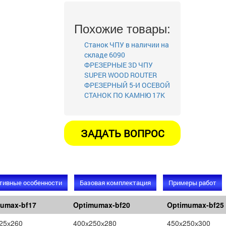
Похожие товары:
Станок ЧПУ в наличии на
складе 6090
ФРЕЗЕРНЫЕ 3D ЧПУ
SUPER WOOD ROUTER
ФРЕЗЕРНЫЙ 5-И ОСЕВОЙ
СТАНОК ПО КАМНЮ 17K
тивные особенности
Базовая комплектация
Примеры работ
umax-bf17
Optimumax-bf20
Optimumax-bf25
umax-bf17
Optimumax-bf20
Optimumax-bf25
25х260
400х250х280
450х250х300