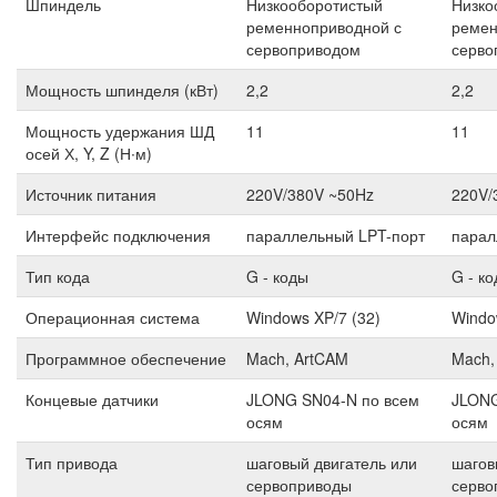
Шпиндель
Низкооборотистый
Низко
ременноприводной с
ремен
сервоприводом
серво
Мощность шпинделя (кВт)
2,2
2,2
Мощность удержания ШД
11
11
осей Х, Y, Z (Н∙м)
Источник питания
220V/380V ~50Hz
220V/
Интерфейс подключения
параллельный LPT-порт
парал
Тип кода
G - коды
G - к
Операционная система
Windows XP/7 (32)
Windo
Программное обеспечение
Mach, ArtCAM
Mach,
Концевые датчики
JLONG SN04-N по всем
JLONG
осям
осям
Тип привода
шаговый двигатель или
шагов
сервоприводы
серво