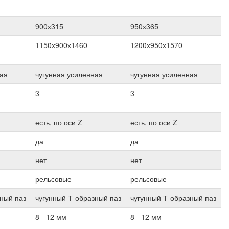
900х315
950х365
1150х900х1460
1200х950х1570
ная
чугунная усиленная
чугунная усиленная
3
3
есть, по оси Z
есть, по оси Z
да
да
нет
нет
рельсовые
рельсовые
ный паз
чугунный Т-образный паз
чугунный Т-образный паз
8 - 12 мм
8 - 12 мм