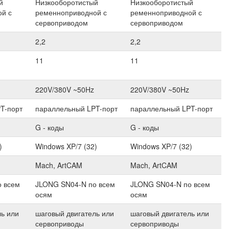
й
Низкооборотистый
Низкооборотистый
й с
ременноприводной с
ременноприводной с
сервоприводом
сервоприводом
2,2
2,2
11
11
220V/380V ~50Hz
220V/380V ~50Hz
T-порт
параллельный LPT-порт
параллельный LPT-порт
G - коды
G - коды
)
Windows XP/7 (32)
Windows XP/7 (32)
Mach, ArtCAM
Mach, ArtCAM
 всем
JLONG SN04-N по всем
JLONG SN04-N по всем
осям
осям
ль или
шаговый двигатель или
шаговый двигатель или
сервоприводы
сервоприводы