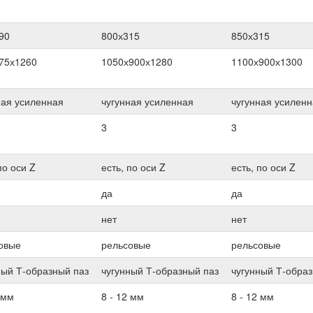
90
800х315
850х315
75х1260
1050х900х1280
1100х900х1300
ная усиленная
чугунная усиленная
чугунная усилен
3
3
по оси Z
есть, по оси Z
есть, по оси Z
да
да
нет
нет
овые
рельсовые
рельсовые
ный Т-образный паз
чугунный Т-образный паз
чугунный Т-образ
 мм
8 - 12 мм
8 - 12 мм