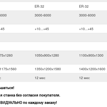
ER-32
ER-32
6000
3000-6000
3000-6000
+45
+10...+45
+10...+45
75х1260
1050х900х1280
1100х900х1300
1175х1560
1350х1200х1580
1400х1200х1600
с
12 мес
12 мес
ьшаться!
я станка без согласия покупателя.
ИВИДУАЛЬНО по каждому заказу!