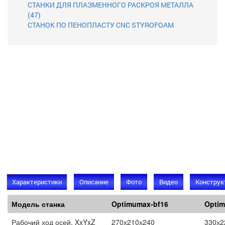
СТАНКИ ДЛЯ ПЛАЗМЕННОГО РАСКРОЯ МЕТАЛЛА
(47)
СТАНОК ПО ПЕНОПЛАСТУ CNC STYROFOAM
Характеристики
Описание
Фото
Видео
Конструк
Модель станка
Optimumax-bf16
Optim
Модель станка
Optimumax-bf16
Optim
Рабочий ход осей, XxYxZ
270х210х240
330х2