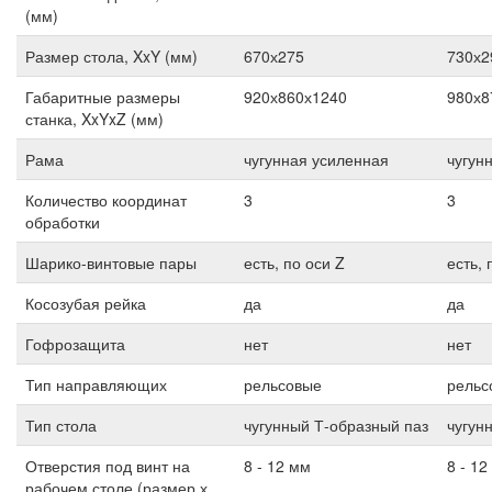
(мм)
Размер стола, XxY (мм)
670х275
730х2
Габаритные размеры
920х860х1240
980х8
станка, XxYxZ (мм)
Рама
чугунная усиленная
чугун
Количество координат
3
3
обработки
Шарико-винтовые пары
есть, по оси Z
есть, 
Косозубая рейка
да
да
Гофрозащита
нет
нет
Тип направляющих
рельсовые
рельс
Тип стола
чугунный Т-образный паз
чугун
Отверстия под винт на
8 - 12 мм
8 - 12
рабочем столе (размер х