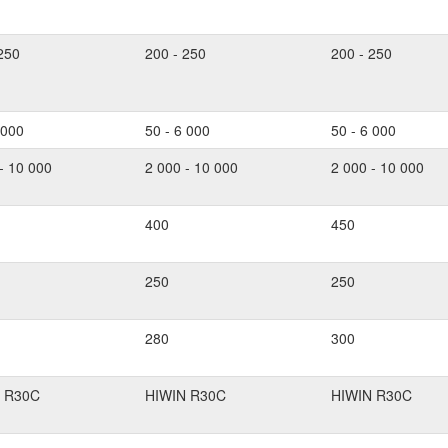
250
200 - 250
200 - 250
 000
50 - 6 000
50 - 6 000
- 10 000
2 000 - 10 000
2 000 - 10 000
400
450
250
250
280
300
 R30C
HIWIN R30C
HIWIN R30C