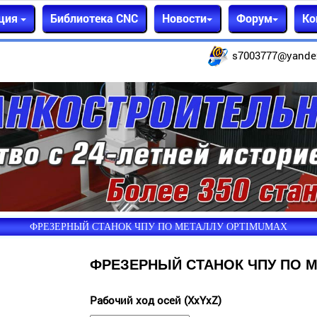
ция
Библиотека CNC
Новости
Форум
Ко
s7003777@yande
ФРЕЗЕРНЫЙ СТАНОК ЧПУ ПО МЕТАЛЛУ OPTIMUMAX
ФРЕЗЕРНЫЙ СТАНОК ЧПУ ПО 
Рабочий ход осей (XxYxZ)